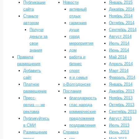
Публикации
Новости
Январь 2015
сайта
активный
Декабрь 2014
Станьте
отдых
Ноябрь 2014
автором
гармония
Октябрь 2014
Получи
души
Сентябрь 2014
деньги за
город
Август 2014
свои
мероприятия
Июль 2014
знания
дом
Июнь 2014
Правила
работа и
Май 2014
размещения
бизнес
Апрель 2014
Добавить
спорт
Март 2014
сайт
я и семья
Февраль 2014
Платное
о-Волгодонске
Январь 2014
размещение
Послания
Декабрь 2013
Пресс-
благодарность
Ноябрь 2013
релиз — не
глас народа
Октябрь 2013
реклама
коммерческие
Сентябрь 2013
Публикуйтесь
предложения
Август 2013
в СМИ
поздравления
Июль 2013
Размещение
Справка
Июнь 2013
пресс-
гос.
Май 2013