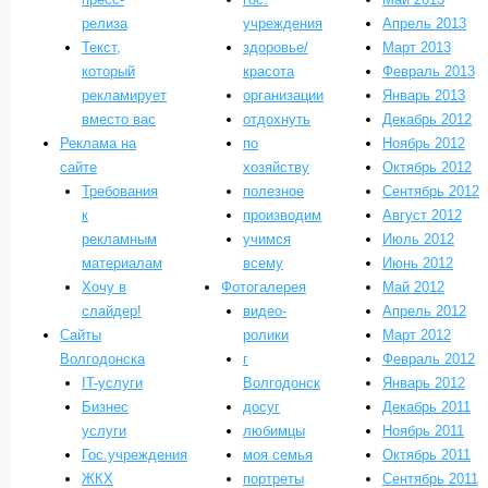
релиза
учреждения
Апрель 2013
Текст,
здоровье/
Март 2013
который
красота
Февраль 2013
рекламирует
организации
Январь 2013
вместо вас
отдохнуть
Декабрь 2012
Реклама на
по
Ноябрь 2012
сайте
хозяйству
Октябрь 2012
Требования
полезное
Сентябрь 2012
к
производим
Август 2012
рекламным
учимся
Июль 2012
материалам
всему
Июнь 2012
Хочу в
Фотогалерея
Май 2012
слайдер!
видео-
Апрель 2012
Сайты
ролики
Март 2012
Волгодонска
г
Февраль 2012
IT-услуги
Волгодонск
Январь 2012
Бизнес
досуг
Декабрь 2011
услуги
любимцы
Ноябрь 2011
Гос.учреждения
моя семья
Октябрь 2011
ЖКХ
портреты
Сентябрь 2011