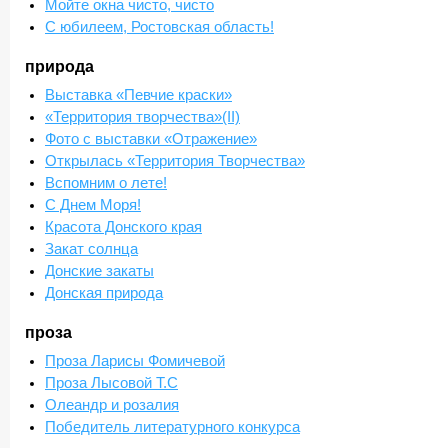
Мойте окна чисто, чисто
С юбилеем, Ростовская область!
природа
Выставка «Певчие краски»
«Территория творчества»(II)
Фото с выставки «Отражение»
Открылась «Территория Творчества»
Вспомним о лете!
С Днем Моря!
Красота Донского края
Закат солнца
Донские закаты
Донская природа
проза
Проза Ларисы Фомичевой
Проза Лысовой Т.С
Олеандр и розалия
Победитель литературного конкурса