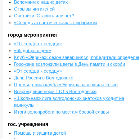
Вспомним о наших детях
Отзывы читателей
Счетчики. Ставить или нет?
«Сельдь атлантическая» с сюрпризом
город мероприятия
«От сердца к сердцу»
«65 добрых дел»
Клуб «Эврика»: сезон завершился, победители определ
Горожане возложили цветы в День памяти и скорби
«От сердца к сердцу»
День России в Волгодонске
Премьер-лига клуба «Эврика» завершила сезон
Возрождение норм ГТО в Волгодонске
«Школьная» лига волгодонских знатоков уходит на
каникулы
Итоги велопробега по местам боевой славы
гос. учреждения
Помощь и защита детей