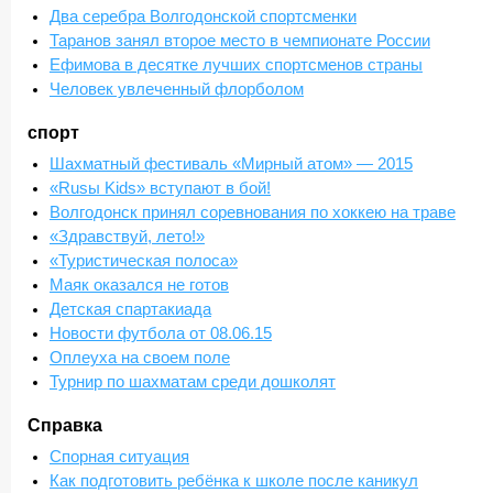
Два серебра Волгодонской спортсменки
Таранов занял второе место в чемпионате России
Ефимова в десятке лучших спортсменов страны
Человек увлеченный флорболом
спорт
Шахматный фестиваль «Мирный атом» — 2015
«Rusы Kids» вступают в бой!
Волгодонск принял соревнования по хоккею на траве
«Здравствуй, лето!»
«Туристическая полоса»
Маяк оказался не готов
Детская спартакиада
Новости футбола от 08.06.15
Оплеуха на своем поле
Турнир по шахматам среди дошколят
Справка
Спорная ситуация
Как подготовить ребёнка к школе после каникул