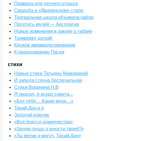
Правила для летнего отдыха
Свадьба в «Дворянском» стиле
Театральная школа объявила набор
Посетить музей — бесплатно
Новые изменения в законе о табаке
Тонировку долой!
Кружок авиамоделирования
К празднованию Пасхи
стихи
Новые стихи Татьяны Мажориной
И запела струна беспечальная
Стихи Воронина Н.В
Я просил, я искал совета...
«Без тебя… Какие муки…»
Тихий Дон и я
Золотой ключик
«Все боятся одиночества»
«Зачем грущу о юности твоей?»
«Ты велик и могуч, Тихий Дон»