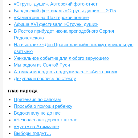
«Струны души». Авторский фото-отчет
Бардовский фестиваль «Струны души» — 2015
«Камертон» на Шахтерской поляне
Афиша XVI фестиваля «Струны души»
В Ростов прибудет икона преподобного Сергия
Радонежского
На выставке «Дон Православный» покажут уникальную
святыню
Уникальное событие для любого верующего
Мы родом из Святой Руси
Атомная молодежь подружилась с «Аистенком»
Декупаж и роспись по стеклу
глас народа
Претензия по сапогам
Просьба о помощи ребенку
Водоканалу не до нас
«Безопасная» дорога к школе
«Бунт» на Атоммаше
Выборы грядут…