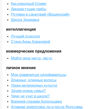
Кислородный Олимп
Дикорастущие грибы
Путевки в санаторий «Вешенский»
Школа Здоровья
интеллигенция
Лучший психолог
Стихи Анны Ковалевой
коммерческие предложения
Мойте окна чисто, чисто
личное мнение
Мои знаменитые однофамильцы
Длинные, длинные волосы
Уроки религиозных культур
Зачем нужна семья?
Чему не учат в школе?
Воронеж глазами болельщика
Атомная энергетика: до и после Фукусимы