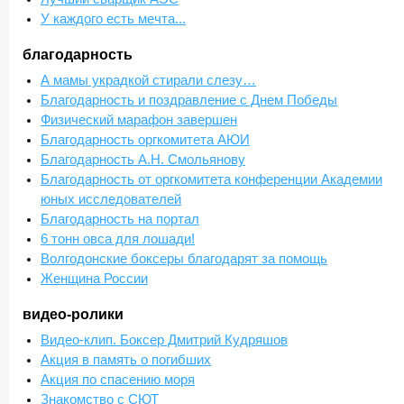
У каждого есть мечта...
благодарность
А мамы украдкой стирали слезу…
Благодарность и поздравление с Днем Победы
Физический марафон завершен
Благодарность оргкомитета АЮИ
Благодарность А.Н. Смольянову
Благодарность от оргкомитета конференции Академии
юных исследователей
Благодарность на портал
6 тонн овса для лошади!
Волгодонские боксеры благодарят за помощь
Женщина России
видео-ролики
Видео-клип. Боксер Дмитрий Кудряшов
Акция в память о погибших
Акция по спасению моря
Знакомство с СЮТ