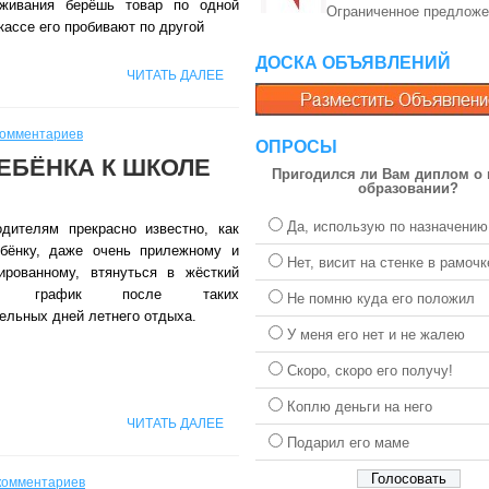
уживания берёшь товар по одной
Ограниченное предложе
 кассе его пробивают по другой
ДОСКА ОБЪЯВЛЕНИЙ
ЧИТАТЬ ДАЛЕЕ
комментариев
ОПРОСЫ
ЕБЁНКА К ШКОЛЕ
Пригодился ли Вам диплом о
образовании?
Да, использую по назначению
дителям прекрасно известно, как
бёнку, даже очень прилежному и
Нет, висит на стенке в рамочк
ированному, втянуться в жёсткий
ый график после таких
Не помню куда его положил
ельных дней летнего отдыха.
У меня его нет и не жалею
Скоро, скоро его получу!
Коплю деньги на него
ЧИТАТЬ ДАЛЕЕ
Подарил его маме
комментариев