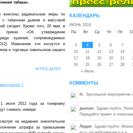
бления табака
».
о внесены радикальные меры по
КАЛЕНДАРЬ
е с табачным дымом и массовой
ИЮНЬ 2019
ей сигарет. Кроме того,
10 мая,
в
н приказ «Об утверждении
Пн
Вт
Ср
Чт
Пт
С
реде курения, сопровождаемых
12). Изменения эти коснутся и
3
4
5
6
7
инов и торговых павильонов нашего
10
11
12
13
14
17
18
19
20
21
24
25
26
27
28
ЧИТАТЬ ДАЛЕЕ
« Июль
КОММЕНТЫ
мментариев: 3
Н.
: Зрелищное мероприятие
1 июля 2012 года за тонировку
днипро
: Здравствуйте, Лена
дут снимать номера
Передайте привет и пожелан
смотря на недавнее значительное
Лидия
: Здравствуйте. Можно
еличение штрафа за превышение
есть ли информация о в
»