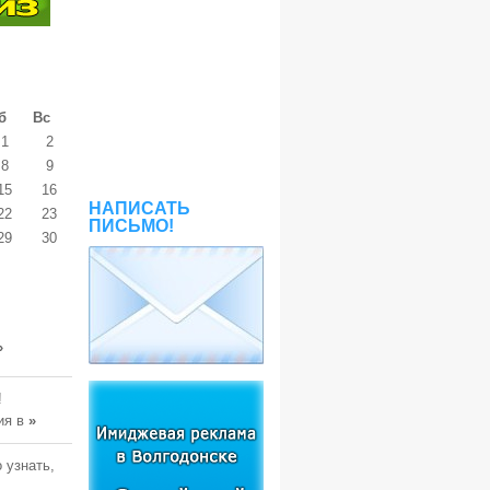
б
Вс
1
2
8
9
15
16
НАПИСАТЬ
22
23
ПИСЬМО!
29
30
»
!
ия в
»
 узнать,