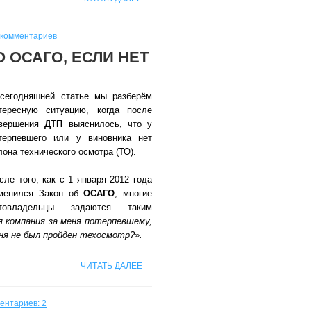
 комментариев
 ОСАГО, ЕСЛИ НЕТ
сегодняшней статье мы разберём
тересную ситуацию, когда после
вершения
ДТП
выяснилось, что у
терпевшего или у виновника нет
лона технического осмотра (ТО).
сле того, как с 1 января 2012 года
менился Закон об
ОСАГО
, многие
товладельцы задаются таким
 компания за меня потерпевшему,
ня не был пройден техосмотр?».
ЧИТАТЬ ДАЛЕЕ
ентариев: 2