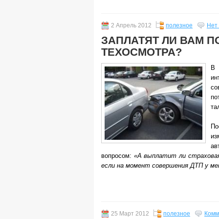
2 Апрель 2012
полезное
Нет
ЗАПЛАТЯТ ЛИ ВАМ ПО
ТЕХОСМОТРА?
В 
ин
со
по
та
По
из
ав
вопросом:
«А выплатит ли страховая
если на момент совершения ДТП у ме
25 Март 2012
полезное
Комм