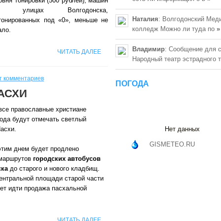
овня тонировки (500 рублей), машин
а улицах Волгодонска,
Наталия
: Волгодонский Мед
тонированных под «0», меньше не
колледж Можно ли туда по
»
ало.
Владимир
: Сообщение для 
ЧИТАТЬ ДАЛЕЕ
Народный театр эстрадного 
т комментариев
ПОГОДА
АСХИ
се православные христиане
рода будут отмечать светлый
асхи.
Нет данных
GISMETEO.RU
этим днем будет продлено
маршрутов
городских автобусов
ска
до старого и нового кладбищ.
центральной площади старой части
дет идти продажа пасхальной
ЧИТАТЬ ДАЛЕЕ