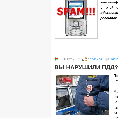
ваш телеф
В этой с
обезопа
рассылок
.
11 Март 2012
полезное
Нет 
ВЫ НАРУШИЛИ ПДД?
По
шт
Ма
по
не
Ка
из
во