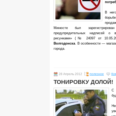
потре
В нег
борьб
продаж
Минюсте был зарегистрирова
предупредительных надписей о в
рисунками» (№ 24097 от 10.05.20
Волгодонска
. В особенности — магаз
города.
28 Апрель 2012
полезное
Ко
ТОНИРОВКУ ДОЛОЙ!
С 
бу
Не
ув