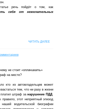
он.
татье речь пойдёт о том, как
сить себя от нежелательных
ЧИТАТЬ ДАЛЕЕ
комментариев
чему не стоит
«оплачивать
»
раф на месте?
ло кто из автовладельцев может
хвастаться тем, что ни разу в жизни
 платил штраф за
нарушение ПДД
.
к правило, этот неприятный эпизод
 нашей водительской биографии
зникает периодически у каждого