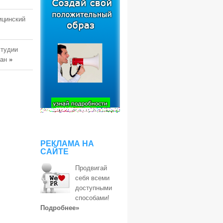
ицинский
студии
тан
»
РЕКЛАМА НА
САЙТЕ
Продвигай
себя всеми
доступными
способами!
Подробнее»