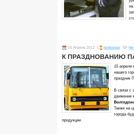
ур
н
за
ст
10 Апрель 2012
полезное
Не
К ПРАЗДНОВАНИЮ П
15 апреля
в
нашего го
праздник П
В связи с 
движение 
Волгодон
Также на 
города бу
продукции.