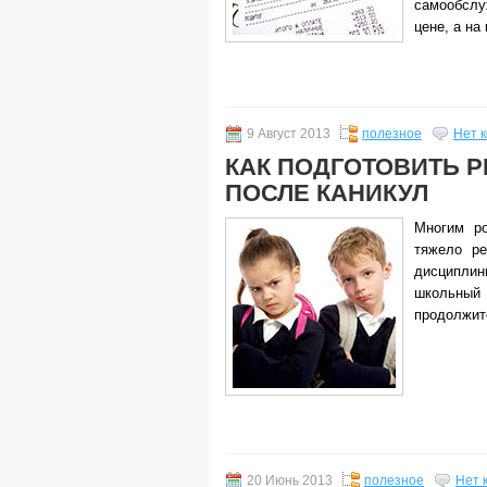
самообсл
цене, а на
9 Август 2013
полезное
Нет 
КАК ПОДГОТОВИТЬ Р
ПОСЛЕ КАНИКУЛ
Многим ро
тяжело ре
дисциплин
школьн
продолжит
20 Июнь 2013
полезное
Нет 