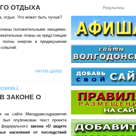
ЕГО ОТДЫХА
Результаты
а, отдых. Что может быть лучше?
лнены положительными эмоциями,
лекательные планы на предстоящие
, полны энергии в предвкушении
 событий.
ЧИТАТЬ ДАЛЕЕ
нтариев: 2
В ЗАКОНЕ О
я
на сайте Минздравсоцразвития
и был опубликован текст проекта
о федерального
закона «
О защите
вья населения от последствий