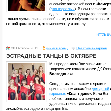
ансамбле авторской песни
«Камер
(
для взрослых
). В нем творчески
одаренные волгодонцы развивают 
только музыкальные способности, но и обучаются основам
нотной грамотности, аккомпанементу и вокалу.
ЧИТАТЬ Д
30 Октябрь 2011
учимся всему
Нет комментариев
ЭСТРАДНЫЕ ТАНЦЫ В ОКТЯБРЕ
Мы продолжаем Вас знакомить с
творческими коллективами ДК
Окт
Волгодонска
.
Сегодня мы расскажем о ярком и
оригинальном ансамбле
для детей
взрослых
«Квант-данс».
Если Вы
любите танцевать и получаете
удовольствие от движения, тогда э
ансамбль эстрадного танца для Вас!