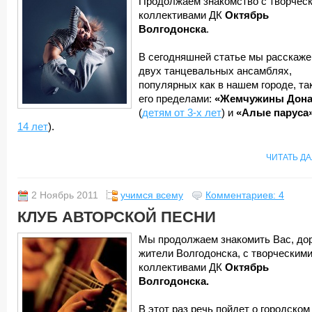
Продолжаем знакомство с творчес
коллективами ДК
Октябрь
Волгодонска
.
В сегодняшней статье мы расскаже
двух танцевальных ансамблях,
популярных как в нашем городе, так
его пределами:
«Жемчужины Дона
(
детям от 3-х лет
) и
«Алые паруса
14 лет
).
ЧИТАТЬ Д
2 Ноябрь 2011
учимся всему
Комментариев: 4
КЛУБ АВТОРСКОЙ ПЕСНИ
Мы продолжаем знакомить Вас, до
жители Волгодонска, с творческим
коллективами ДК
Октябрь
Волгодонска.
В этот раз речь пойдет о городском