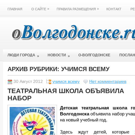
»
»
ГЛАВНАЯ
О САЙТЕ
ПРАВИЛА РАЗМЕЩЕНИЯ
КОНТАКТ
РЕ
ЛЮДИ ГОРОДА
НОВОСТИ
О-ВОЛГОДОНСКЕ
ПОСЛА
»
»
АРХИВ РУБРИКИ:
УЧИМСЯ ВСЕМУ
30 Август 2012
учимся всему
Нет комментариев
ТЕАТРАЛЬНАЯ ШКОЛА ОБЪЯВИЛА
НАБОР
Детская театральная школа г
Волгодонска
объявила набор уча
на новый учебный год.
Здесь ждут детей, которые 