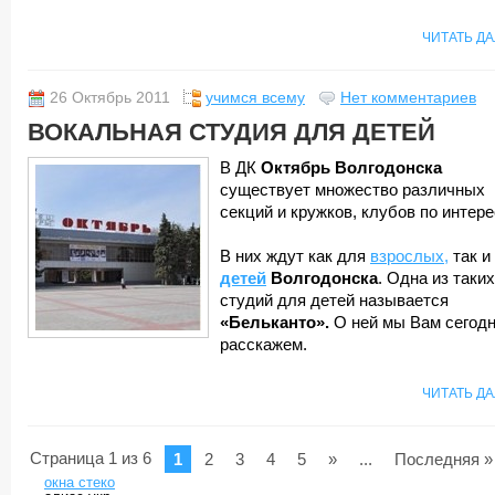
ЧИТАТЬ Д
26 Октябрь 2011
учимся всему
Нет комментариев
ВОКАЛЬНАЯ СТУДИЯ ДЛЯ ДЕТЕЙ
В ДК
Октябрь Волгодонска
существует множество различных
секций и кружков, клубов по интере
В них ждут как для
взрослых,
так и
детей
Волгодонска
. Одна из таких
студий для детей называется
«Бельканто».
О ней мы Вам сегодн
расскажем.
ЧИТАТЬ Д
Страница 1 из 6
1
2
3
4
5
»
...
Последняя »
окна стеко