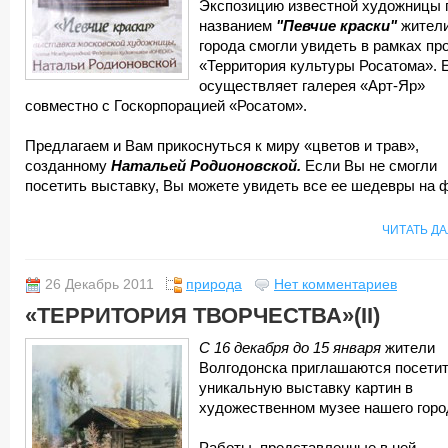
Экспозицию известной художницы 
названием
"Певчие краски"
жител
города смогли увидеть в рамках пр
«Территория культуры Росатома». 
осуществляет галерея «Арт-Яр»
совместно с Госкорпорацией «Росатом».
Предлагаем и Вам прикоснуться к миру «цветов и трав»,
созданному
Натальей Родионовской.
Если Вы не смогли
посетить выставку, Вы можете увидеть все ее шедевры на ф
ЧИТАТЬ Д
26 Декабрь 2011
природа
Нет комментариев
«ТЕРРИТОРИЯ ТВОРЧЕСТВА»(II)
С 16 декабря до 15 января
жители
Волгодонска приглашаются посети
уникальную выставку картин в
художественном музее нашего горо