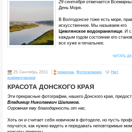
29 сентября
отмечается Всемирны
День Моря.
В Волгодонске тоже есть море, пра
искусственное. Мы называем его
Цимлянское водохранилище
. И с
каждым годом состояние его стано
все хуже и печальнее.
ЧИТАТЬ Д
25 Сентябрь 2011
природа
,
Фотогалерея
Нет
комментариев
КРАСОТА ДОНСКОГО КРАЯ
Эти прекрасные фотографии, нашего Донского края, предос
Владимир Николаевич Шалимов.
Огромная ему благодарность от нас.
Хоть он и считает себя новичком в фотоделе, но пусть проф
поучатся, как нужно видеть и передавать неповторимые мо
красоты природы.