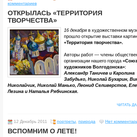
комментариев
ОТКРЫЛАСЬ «ТЕРРИТОРИЯ
ТВОРЧЕСТВА»
16 декабря
в художественном муз
прошло открытие выставки карти
«Территория творчества».
Авторы работ — члены обществе
организации нашего города
«Сою
художников Волгодонска»
:
Александр Таничев и Каролина
Забудько, Николай Бухарин, В
Николайчик, Николай Манько, Леонид Селиверстов, Ел
Лезина и Наталья Рябчинская.
ЧИТАТЬ Д
12 Декабрь 2011
портреты
,
природа
Нет комментар
ВСПОМНИМ О ЛЕТЕ!