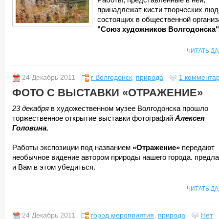
Работы, представленные в ней,
принадлежат кисти творческих люд
состоящих в общественной организ
"Союз художников Волгодонска"
ЧИТАТЬ Д
24 Декабрь 2011
г Волгодонск
,
природа
1 коммента
ФОТО С ВЫСТАВКИ «ОТРАЖЕНИЕ»
23 декабря
в художественном музее Волгодонска прошло
торжественное открытие выставки фотографий
Алексея
Головина.
Работы экспозиции под названием
«Отражение»
передают
необычное видение автором природы нашего города. предл
и Вам в этом убедиться.
ЧИТАТЬ Д
24 Декабрь 2011
город мероприятия
,
природа
Нет