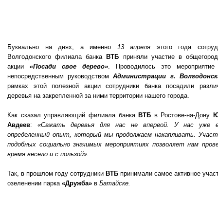
Буквально на днях, а именно
13 апреля
этого года сотруд
Волгодонского филиала банка
ВТБ
приняли участие в общегород
акции
«Посади свое дерево»
. Проводилось это мероприятие
непосредственным руководством
Администрации г. Волгодонск
рамках этой полезной акции сотрудники банка посадили разли
деревья на закрепленной за ними территории нашего города.
Как сказал управляющий филиала банка
ВТБ
в Ростове-на-Дону
Ю
Авдеев
:
«Сажать деревья для нас не впервой. У нас уже 
определенный опыт, который мы продолжаем накапливать. Участ
подобных социально значимых мероприятиях позволяет нам пров
время весело и с пользой».
Так, в прошлом году сотрудники
ВТБ
принимали самое активное участ
озеленении парка
«Дружба»
в
Батайске.