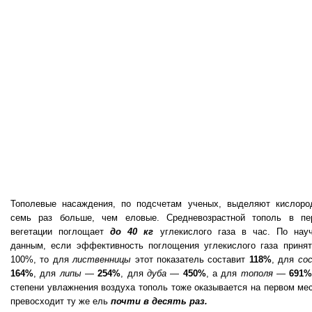
Тополевые насаждения, по подсчетам ученых, выделяют кислоро
семь раз больше, чем еловые. Средневозрастной тополь в пе
вегетации поглощает
до 40 кг
углекислого газа в час. По нау
данным, если эффективность поглощения углекислого газа принят
100%, то для
лиственницы
этот показатель составит
118%
, для
со
164%
, для
липы
—
254%
, для
дуба
—
450%
, а для
тополя
—
691
степени увлажнения воздуха тополь тоже оказывается на первом мес
превосходит ту же ель
почти в десять раз.