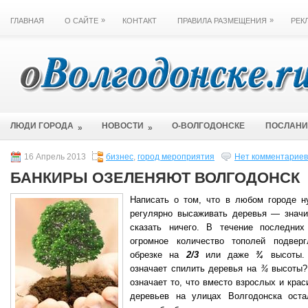
»
»
ГЛАВНАЯ
О САЙТЕ
КОНТАКТ
ПРАВИЛА РАЗМЕЩЕНИЯ
РЕК
ЛЮДИ ГОРОДА
НОВОСТИ
О-ВОЛГОДОНСКЕ
ПОСЛАН
»
»
16 Апрель 2013
бизнес
,
город мероприятия
Нет комментариев
БАНКИРЫ ОЗЕЛЕНЯЮТ ВОЛГОДОНСК
Написать о том, что в любом городе н
регулярно высаживать деревья — значи
сказать ничего. В течение последних
огромное количество тополей подверг
обрезке на
2/3
или даже
¾
высоты.
означает спилить деревья на
¾
высоты?
означает то, что вместо взрослых и кра
деревьев на улицах Волгодонска оста