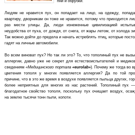
пни и обрубки.
Людям не нравится пух, он попадает на лицо, на одежду, попада
квартиру, дворникам он тоже не нравится, потому что приходится л
раз мести улицы. Да, люди изнеженные цивилизацией испыты
неудобства от пуха, от дождя, от снега, от жары летом, от холода з
Так можно дойти до предела и начать истреблять птиц, которые пост
гадят на личные автомобили.
Во всем виноват пух? Но так ли это? То, что тополиный пух не выз
аллергии, давно уже не секрет для естествоиспытателей и медиков
сведениям
«Медицинского портала
«eurolab»
). Почему же тогда во 
цветения тополя у многих появляется аллергия? Да по той про
причине, что в это же время в воздухе появляется пыльца других, го
более неприятных для многих из нас растений. Тополиный пух —
благодатное свойство тополя, поскольку пух очищает воздух, осаж
на землю тысячи тонн пыли, копоти.