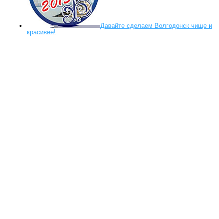
Давайте сделаем Волгодонск чище и
красивее!