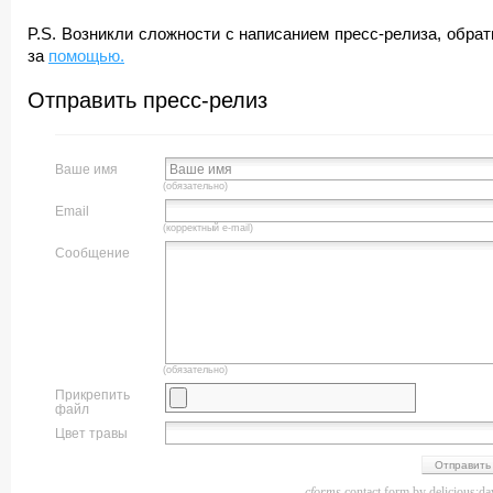
P.S. Возникли сложности с написанием пресс-релиза, обрат
за
помощью.
Отправить пресс-релиз
Ваше имя
(обязательно)
Email
(корректный e-mail)
Сообщение
(обязательно)
Прикрепить
файл
Цвет травы
cforms
contact form by delicious:da