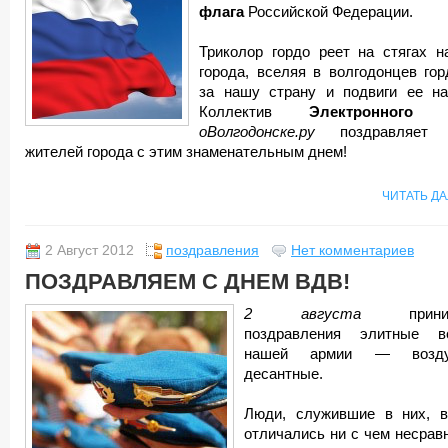
флага
Российской Федерации.
Триколор гордо реет на стягах н
города, вселяя в волгодонцев гор
за нашу страну и подвиги ее на
Коллектив
Электронного
оВолгодонске.ру
поздравляет 
жителей города с этим знаменательным днем!
ЧИТАТЬ Д
2 Август 2012
поздравления
Нет комментариев
ПОЗДРАВЛЯЕМ С ДНЕМ ВДВ!
2 августа
приним
поздравления элитные в
нашей армии — возду
десантные.
Люди, служившие в них, в
отличались ни с чем несрав