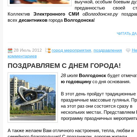
выучкой, особым боевым ду
преданностью своей стр
Коллектив
Электронного СМИ
оВолгодонске.ру
поздра
всех
десантников
города
Волгодонска
!
ЧИТАТЬ Д
28 Июль 2012
город мероприятия
,
поздравления
Не
комментариев
ПОЗДРАВЛЯЕМ С ДНЕМ ГОРОДА!
28 июля
Волгодонск
будет отмеча
ю годовщину
со дня основания.
В этот день пройдут традиционные
праздничные массовые гулянья. Пр
на этот раз они состоятся сразу в
нескольких местах. Представляем
программу праздничных мероприят
А также желаем Вам отличного настроения, тепла, любви и
семейного благополучия! С праздником, дорогие жители