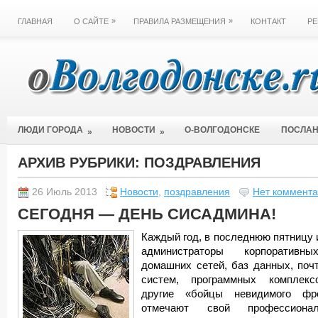
»
»
ГЛАВНАЯ
О САЙТЕ
ПРАВИЛА РАЗМЕЩЕНИЯ
КОНТАКТ
РЕ
ЛЮДИ ГОРОДА
НОВОСТИ
О-ВОЛГОДОНСКЕ
ПОСЛА
»
»
АРХИВ РУБРИКИ:
ПОЗДРАВЛЕНИЯ
26 Июль 2013
Новости
,
поздравления
Нет коммент
СЕГОДНЯ — ДЕНЬ СИСАДМИНА!
Каждый год, в последнюю пятницу 
администраторы корпоративн
домашних сетей, баз данных, поч
систем, программных комплек
другие «бойцы невидимого фр
отмечают свой профессионал