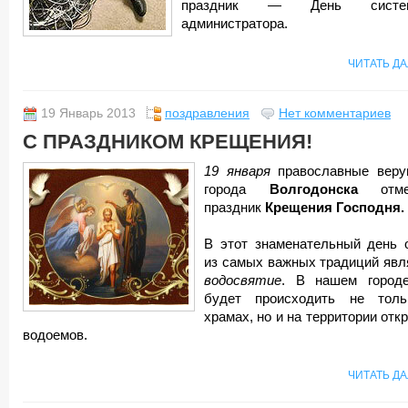
праздник — День систем
администратора.
ЧИТАТЬ Д
19 Январь 2013
поздравления
Нет комментариев
С ПРАЗДНИКОМ КРЕЩЕНИЯ!
19 января
православные вер
города
Волгодонска
отме
праздник
Крещения Господня.
В этот знаменательный день 
из самых важных традиций явл
водосвятие
. В нашем город
будет происходить не тол
храмах, но и на территории отк
водоемов.
ЧИТАТЬ Д