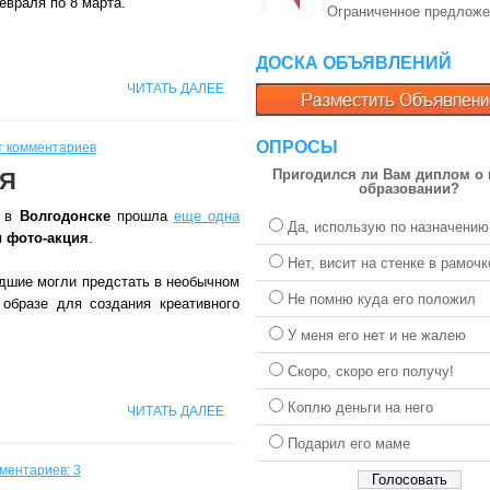
евраля по 8 марта.
Ограниченное предложе
ДОСКА ОБЪЯВЛЕНИЙ
ЧИТАТЬ ДАЛЕЕ
ОПРОСЫ
т комментариев
Пригодился ли Вам диплом о
Я
образовании?
в
Волгодонске
прошла
еще одна
Да, использую по назначению
я
фото-акция
.
Нет, висит на стенке в рамочк
дшие могли предстать в необычном
Не помню куда его положил
 образе для создания креативного
У меня его нет и не жалею
Скоро, скоро его получу!
Коплю деньги на него
ЧИТАТЬ ДАЛЕЕ
Подарил его маме
ментариев: 3