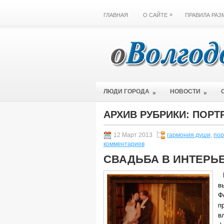
»
ГЛАВНАЯ
О САЙТЕ
ПРАВИЛА РА
ЛЮДИ ГОРОДА
НОВОСТИ
»
»
АРХИВ РУБРИКИ:
ПОРТ
12 Март 2013
гармония души
,
пор
комментариев
СВАДЬБА В ИНТЕРЬ
в
Ф
п
в