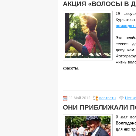
АКЦИЯ «ВОЛОСЫ В 
19 авгус
Курчато
приходят 
Эта необ
сессия д
девушкам 
Фотографу
жизнь вол
красоты.
11 Май 2012
портреты
Нет к
ОНИ ПРИБЛИЖАЛИ П
9 мая
вол
Волгодон
для них т