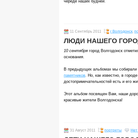
череде наших будней.
11 Сентябрь 2011
г Волгодонск
,
п
ЛЮДИ НАШЕГО ГОР
10 сентября
город Волгодонск отмет
основания.
В предыдущих альбомах мы собирали
памятников
. Но, как известно, в город
достопримечательностей есть и его жи
Этот альбом посвящен Вам, наши доро
красивые жители Волгодонска!
31 Август 2011
портреты
Нет