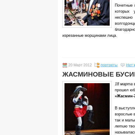
Почетные 
которых 
неспешн
волгодо
благодарн
изрезанные морщинами лица.
20 Март 2012
портреты
Нет 
ЖАСМИНОВЫЕ БУСИ
18 марта
в
прошел юб
«Жасмин-7
В выступл
взрослые 
так и мал
летию
тво
называла