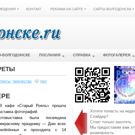
»
»
»
ЗМЕЩЕНИЯ
КОНТАКТ
РЕКЛАМА НА САЙТЕ
САЙТЫ ВОЛГОДОНСКА
О-ВОЛГОДОНСКЕ
ПОСЛАНИЯ
СПРАВКА
ФОТОГАЛЕРЕЯ
»
»
»
РЕТЫ
треты
,
творчество
Нет
ЕРЕ
В кафе «Старый Рояль» прошла
Хотите попасть на неде
ыставка фотографий.
Слайдер?
отовыставка была посвящена
Стоит только захотеть.
рекрасному празднику — Дню всех
Мы предоставим вам эт
люблённых и проходила с 14
возможность.