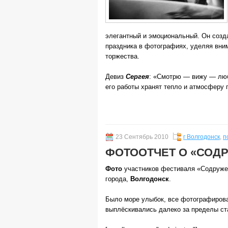
элегантный и эмоциональный. Он соз
праздника в фотографиях, уделяя вн
торжества.
Девиз
Сергея
: «Смотрю — вижу — лю
его работы хранят тепло и атмосферу 
23 Сентябрь 2010
г Волгодонск
,
п
ФОТООТЧЕТ О «СОД
Фото
участников фестиваля «Содружес
города,
Волгодонск
.
Было море улыбок, все фотографиров
выплёскивались далеко за пределы ст