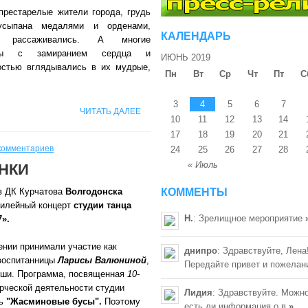
престарелые жители города, грудь
усыпана медалями и орденами,
КАЛЕНДАРЬ
о рассаживались. А многие
нцы с замиранием сердца и
ИЮНЬ 2019
остью вглядывались в их мудрые,
Пн
Вт
Ср
Чт
Пт
С
3
4
5
6
7
ЧИТАТЬ ДАЛЕЕ
10
11
12
13
14
17
18
19
20
21
комментариев
24
25
26
27
28
« Июль
НКИ
 ДК Курчатова
Волгодонска
КОММЕНТЫ
илейный концерт
студии танца
Н.
: Зрелищное мероприятие
».
ении принимали участие как
днипро
: Здравствуйте, Лена
воспитанницы
Ларисы Валюниной
,
Передайте привет и пожелан
ыши. Программа, посвященная
10-
рческой деятельности студии
Лидия
: Здравствуйте. Можно
сь
"Жасминовые бусы".
Поэтому
есть ли информация о в
»