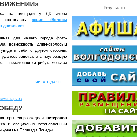
ДВИЖЕНИИ»
Результаты
та
на площади у ДК имени
ва состоялась
акция «Волосы
в движение».
ычная для нашего города фото-
ала возможность длинноволосым
увидеть себя с другой стороны.
 удалось запечатлеть неуловимую
ос — неизменного атрибута женской
ЧИТАТЬ ДАЛЕЕ
омментариев
ОБЕДУ
онтеры сопровождали
ветеранов
ска
к специально установленным
рибунам на Площади Победы.