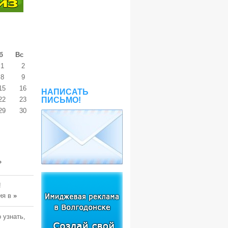
б
Вс
1
2
8
9
15
16
НАПИСАТЬ
22
23
ПИСЬМО!
29
30
»
!
ия в
»
 узнать,