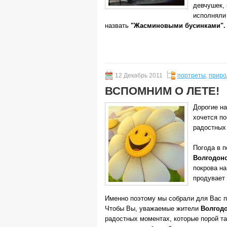
девчушек, 
исполняли
назвать
"Жасминовыми бусинками".
12 Декабрь 2011
портреты
,
приро
ВСПОМНИМ О ЛЕТЕ!
Дорогие на
хочется по
радостных
Погода в 
Волгодон
покрова на
продувает 
Именно поэтому мы собрали для Вас п
Чтобы Вы, уважаемые жители
Волгодо
радостных моментах, которые порой та