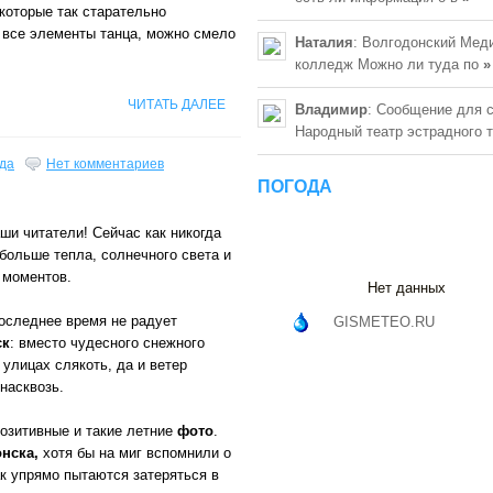
которые так старательно
 все элементы танца, можно смело
Наталия
: Волгодонский Мед
колледж Можно ли туда по
»
ЧИТАТЬ ДАЛЕЕ
Владимир
: Сообщение для 
Народный театр эстрадного 
да
Нет комментариев
ПОГОДА
ши читатели! Сейчас как никогда
больше тепла, солнечного света и
 моментов.
Нет данных
последнее время не радует
GISMETEO.RU
ск
: вместо чудесного снежного
 улицах слякоть, да и ветер
насквозь.
озитивные и такие летние
фото
.
нска,
хотя бы на миг вспомнили о
к упрямо пытаются затеряться в