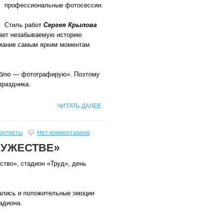
профессиональные фотосессии.
Стиль работ
Сергея Крылова
дает незабываемую историю
имание самым ярким моментам
блю — фотографирую». Поэтому
праздника.
ЧИТАТЬ ДАЛЕЕ
ортреты
Нет комментариев
РУЖЕСТВЕ»
тво», стадион «Труд», день
ались и положительные эмоции
адиона.