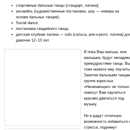
спортивные бальные танцы (стандарт, латина);
ансамбль (художественные постановки, шоу — номера на
основе бальных танцев);
Social dance;
постановка свадебного танца;
детская клубная латина — solo (сальса, рок-н-ролл, латина) дл
девочек 12−13 лет.
И пока Ваш малыш, или
малышка, будут овладев
премудростями танца, Вы
тоже можете ему поучить
Занятия бальными танцам
группе взрослых
«Начинающих» не только
помогут Вам научиться
красиво двигаться под
музыку.
Но и дадут отличную
возможность избавиться 
стресса, поднимут