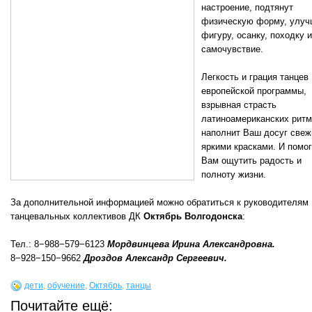
настроение, подтянут
физическую форму, улуч
фигуру, осанку, походку и
самочувствие.
Легкость и грация танцев
европейской программы,
взрывная страсть
латиноамериканских рит
наполнит Ваш досуг све
яркими красками. И помог
Вам ощутить радость и
полноту жизни.
За дополнительной информацией можно обратиться к руководителям
танцевальных коллективов ДК
Октябрь Волгодонска
:
Тел.: 8−988−579−6123
Мордвинцева Ирина Александровна.
8−928−150−9662
Дроздов Александр Сергеевич.
дети
,
обучение
,
Октябрь
,
танцы
Почитайте ещё: