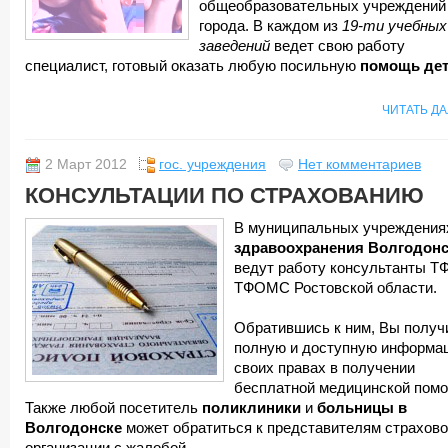
общеобразовательных учреждений
города. В каждом из
19-ти учебных
заведений
ведет свою работу
специалист, готовый оказать любую посильную
помощь дет
ЧИТАТЬ Д
2 Март 2012
гос. учреждения
Нет комментариев
КОНСУЛЬТАЦИИ ПО СТРАХОВАНИЮ
В муниципальных учреждения
здравоохранения Волгодонс
ведут работу консультанты Т
ТФОМС Ростовской области.
Обратившись к ним, Вы получ
полную и доступную информа
своих правах в получении
бесплатной медицинской пом
Также любой посетитель
поликлиники
и
больницы в
Волгодонске
может обратиться к представителям страхов