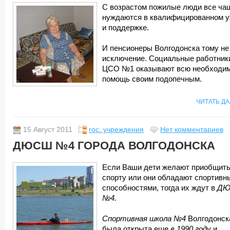
С возрастом пожилые люди все ча
нуждаются в квалифицированном у
и поддержке.
И пенсионеры Волгодонска тому не
исключение. Социальные работник
ЦСО №1 оказывают всю необходи
помощь своим подопечным.
ЧИТАТЬ Д
15 Август 2011
гос. учреждения
Нет комментариев
ДЮСШ №4 ГОРОДА ВОЛГОДОНСКА
Если Ваши дети желают приобщить
спорту или они обладают спортивн
способностями, тогда их ждут в
Д
№4.
Спортивная школа №4
Волгодонск
была открыта еще
в 1990 году
и