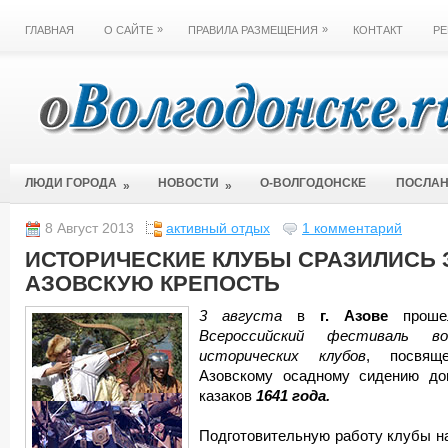
»
»
ГЛАВНАЯ
О САЙТЕ
ПРАВИЛА РАЗМЕЩЕНИЯ
КОНТАКТ
РЕ
ЛЮДИ ГОРОДА
НОВОСТИ
О-ВОЛГОДОНСКЕ
ПОСЛА
»
»
8 Август 2013
активный отдых
1 комментарий
ИСТОРИЧЕСКИЕ КЛУБЫ СРАЗИЛИСЬ 
АЗОВСКУЮ КРЕПОСТЬ
3 августа
в
г. Азове
проше
Всероссийский фестиваль во
исторических клубов
, посвящ
Азовскому осадному сидению до
казаков
1641 года.
Подготовительную работу клубы н