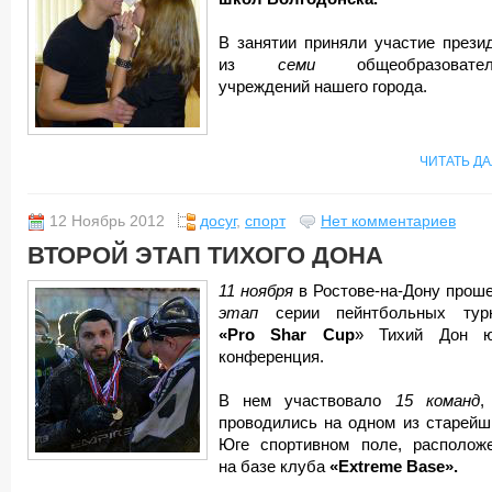
В занятии приняли участие прези
из
семи
общеобразовате
учреждений нашего города.
ЧИТАТЬ Д
12 Ноябрь 2012
досуг
,
спорт
Нет комментариев
ВТОРОЙ ЭТАП ТИХОГО ДОНА
11 ноября
в Ростове-на-Дону прош
этап
серии пейнтбольных турн
«Pro
Shar
Cup
» Тихий Дон ю
конференция.
В нем участвовало
15 команд
,
проводились на одном из старейш
Юге спортивном поле, располож
на базе клуба
«Extremе Base».