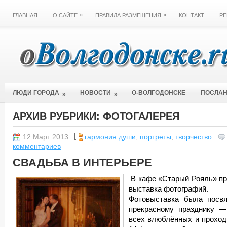
»
»
ГЛАВНАЯ
О САЙТЕ
ПРАВИЛА РАЗМЕЩЕНИЯ
КОНТАКТ
РЕ
ЛЮДИ ГОРОДА
НОВОСТИ
О-ВОЛГОДОНСКЕ
ПОСЛА
»
»
АРХИВ РУБРИКИ:
ФОТОГАЛЕРЕЯ
12 Март 2013
гармония души
,
портреты
,
творчество
комментариев
СВАДЬБА В ИНТЕРЬЕРЕ
В кафе «Старый Рояль» п
выставка фотографий.
Фотовыставка была посв
прекрасному празднику 
всех влюблённых и проход