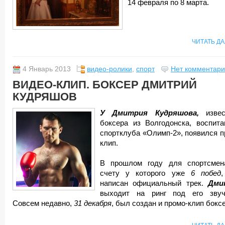
14 февраля по 8 марта.
ЧИТАТЬ Д
4 Январь 2013
видео-ролики
,
спорт
Нет комментари
ВИДЕО-КЛИП. БОКСЕР ДМИТРИЙ
КУДРЯШОВ
У Дмитрия Кудряшова,
извес
боксера из Волгодонска, воспита
спортклуба «Олимп-2», появился п
клип.
В прошлом году для спортсмен
счету у которого уже
6 побед
написан официальный трек.
Дми
выходит на ринг под его звуч
Совсем недавно,
31 декабря
, был создан и промо-клип бокс