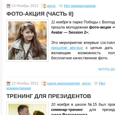
14 Ноябрь 2012
досуг
Нет комментариев
ФОТО-АКЦИЯ (ЧАСТЬ II)
11 ноября
в парке Победы г. Волгод
прошла молодежная
фото-акция 
Avatar — Session 2».
Это мероприятие впервые состоя
прошлом месяце
с целью дать 
желающим возможность полу
бесплатное качественное фото.
ЧИТАТЬ Д
12 Ноябрь 2012
город мероприятия
,
досуг
Нет
комментариев
ТРЕНИНГ ДЛЯ ПРЕЗИДЕНТОВ
10 ноября
в школе №15 был про
семинар-тренинг
для президе
школ Волгодонска.