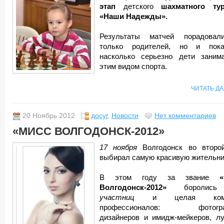
этап
детского
шахматного ту
«Наши Надежды».
Результаты матчей порадова
только родителей, но и пока
насколько серьезно дети заним
этим видом спорта.
ЧИТАТЬ Д
20 Ноябрь 2012
досуг
,
Новости
Нет комментариев
«МИСС ВОЛГОДОНСК-2012»
17 ноября
Волгодонск во второ
выбирал самую красивую жительни
В этом году за звание
Волгодонск-2012»
бороли
участниц
и целая кома
профессионалов: фотогра
дизайнеров и имидж-мейкеров, л