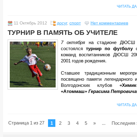
ЧИТАТЬ Д
11 Октябрь 2012
досуг
,
спорт
Нет комментариев
ТУРНИР В ПАМЯТЬ ОБ УЧИТЕЛЕ
7 октября
на стадионе ДЮС
состоялся
турнир по футболу
с
команд воспитанников ДЮСШ 2
2001 годов рождения.
Ставшее традиционным меропри
посвящено памяти легендарного и
Волгодонских клубов
«Химик
«Атоммаш»
Герасима Петровича
ЧИТАТЬ Д
Страница 1 из 27
1
2
3
4
5
»
...
Последняя 