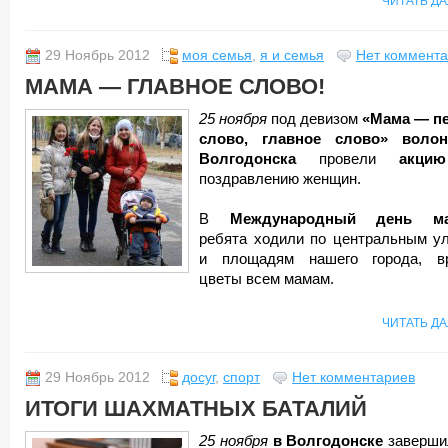
ЧИТАТЬ Д
29 Ноябрь 2012
моя семья
,
я и семья
Нет коммент
МАМА — ГЛАВНОЕ СЛОВО!
25 ноября
под девизом
«Мама — п
слово, главное слово»
воло
Волгодонска
провели
акц
поздравлению женщин.
В
Международный день ма
ребята ходили по центральным у
и площадям нашего города, в
цветы всем мамам.
ЧИТАТЬ Д
29 Ноябрь 2012
досуг
,
спорт
Нет комментариев
ИТОГИ ШАХМАТНЫХ БАТАЛИЙ
25 ноября
в Волгодонске
заверш